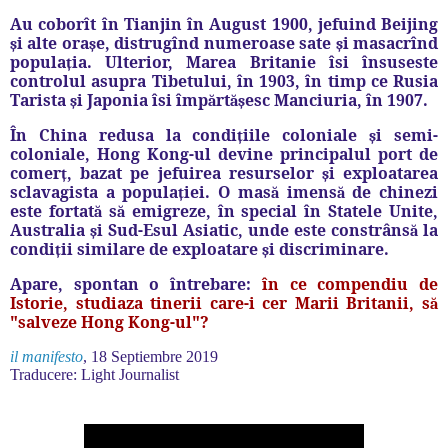
Au coborît în Tianjin în August 1900, jefuind Beijing
i alte ora
e, distrugînd numeroase sate
i masacrînd
ș
ș
ș
popula
ia. Ulterior, Marea Britanie îsi însuseste
ț
controlul asupra Tibetului,
î
n 1903,
î
n timp ce Rusia
Tarista
i Japonia îsi
î
mp
rt
esc Manciuria,
î
n 1907.
ș
ă
ăș
În China redusa la condi
iile coloniale
i semi-
ț
ș
coloniale, Hong Kong-ul devine principalul port de
comer
,
bazat pe jefuirea resurselor
i exploatarea
ț
ș
sclavagista a popula
iei. O mas
imens
de chinezi
ț
ă
ă
este fortat
s
emigreze,
î
n special
î
n Statele Unite,
ă
ă
Australia
i Sud-Esul Asiatic,
unde
este constr
â
ns
la
ș
ă
condi
ii similare de exploatare
i discriminare.
ț
ș
Apare, spontan o întrebare:
în ce compendiu de
Istorie, studiaza tinerii care-i cer Marii Britanii, s
ă
"salveze Hong Kong-ul"?
il manifesto
, 18 Septiembre 2019
Traducere: Light Journalist