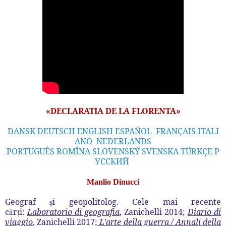
«DECLARATIA DE LA FLORENTA»
DANSK
DEUTSCH
ENGLISH
ESPAÑOL
FRANÇAIS
ITALI
ANO
NEDERLANDS
PORTUGUÊS
ROMÎNA
SLOVENSKÝ
SVENSKA
TÜRKÇE
Р
УССКИЙ
Manlio Dinucci
Geograf
i geopolitolog. Cele mai recente
ș
c
r
i:
Laboratorio di geografia
, Zanichelli 2014;
Diario di
ă
ț
viaggio
, Zanichelli 2017
;
L'arte della guerra / Annali della