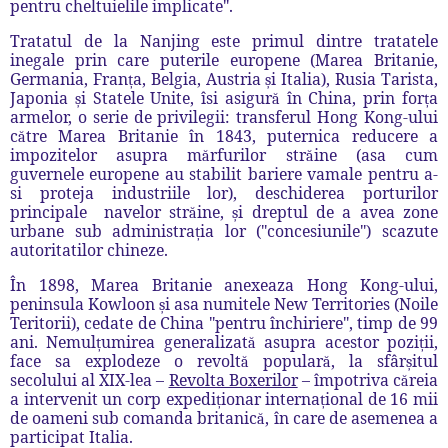
pentru cheltuielile implicate".
Tratatul de la Nanjing este primul dintre tratatele
inegale prin care puterile europene (Marea Britanie,
Germania, Fran
a, Belgia, Austria
i Italia), Rusia Tarista,
ț
ș
Japonia
i Statele Unite, îsi asigur
î
n China, prin for
a
ș
ă
ț
armelor, o serie de privilegii: transferul Hong Kong-ului
c
tre Marea Britanie în 1843, puternic
a
reducere a
ă
impozitelor asupra m
rfurilor str
ine (asa cum
ă
ă
guvernele europene au stabilit bariere vamale pentru a-
si proteja industriile lor), deschiderea porturilor
principale navelor str
ine,
i dreptul de a avea zone
ă
ș
urbane sub administra
ia lor ("concesiunile") scazute
ț
autoritatilor chinez
e
.
În 1898, Marea Britanie anexeaza Hong Kong-ului,
peninsula Kowloon
i asa numitele
New Territories
(Noile
ș
Teritorii), cedate de China "pentru
î
nchiriere", timp de 99
ani. Nemul
umirea generalizat
asupra acestor pozi
ii,
ț
ă
ț
face sa explodeze o revolt
popular
,
la sf
â
r
itul
ă
ă
ș
secolului al XIX-lea
–
Revolta Boxerilor
–
î
mpotriva c
reia
ă
a intervenit un corp expedi
ionar interna
ional de 16 mii
ț
ț
de oameni sub comanda britanic
,
î
n care de asemenea a
ă
participat Italia.