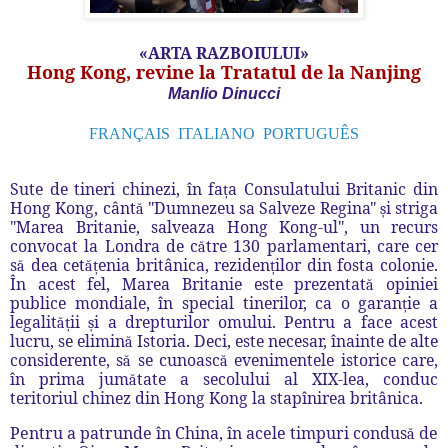
«ARTA RAZBOIULUI»
Hong Kong, revine la Tratatul de la Nanjing
Manlio Dinucci
FRANÇAIS
ITALIANO
PORTUGUÊS
Sute de tineri chinezi, în fa
a Consulatului Britanic din
ț
Hong Kong, c
â
nt
"Dumnezeu sa Salveze Regina"
i striga
ă
ș
"Marea Britanie, salveaza Hong Kong-ul", un recurs
convocat la Londra de c
tre 130 parlamentari, care cer
ă
s
dea cet
enia britânica
,
reziden
ilor din fosta colonie.
ă
ăț
ț
În acest fel, Marea Britanie este prezentat
opiniei
ă
publice mondiale,
î
n special tinerilor, ca o garan
ie a
ț
legalit
ii
i a drepturilor omului. Pentru a face acest
ăț
ș
lucru, se elimin
Istoria. Deci, este necesar,
î
nainte de alte
ă
considerente, s
se cunoasc
evenimentele istorice care,
ă
ă
î
n prima jum
tate a secolului al XIX-lea, conduc
ă
teritoriul chinez din Hong Kong la stapînirea britânica
.
Pentru a patrunde în China, în acele timpuri condus
de
ă