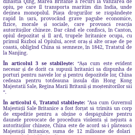
dinastia Qing, Marea Britanie a recurs la v
â
nzarea de
opiu, pe care îl transport
a
maritim din India, unde
de
inea monopolul. Pia
a drogurilor se r
sp
â
nde
te
ț
ț
ă
ș
rapid în
ar
, provoc
â
nd grave pagube economice,
ț
ă
fizice, morale
i sociale, care provoac
reac
ia
ș
ă
ț
autorit
ilor chineze. Dar c
â
nd ele confisc
,
î
n Canton,
ăț
ă
opiul depozitat
i îl ard, trupele britanice ocup
, cu
ș
ă
primul R
zboi al Opiului, acest ora
i alte ora
e de pe
ă
ș
ș
ș
coast
, obligînd China s
semneze,
î
n 1842, Tratatul de
ă
ă
la Nanjing.
În articolul 3 se stabile
te:
“A
a cum este evident
ș
ș
necesar
i de dorit ca supusii britanici sa dispunha de
ș
porturi pentru navele lor
i pentru depozitele lor, China
ș
cedeaza pentru totdeauna insula din Hong Kong
Majestatii Sale, Regina Marii Britanii
i mo
tenitorilor s
i
ș
ș
ă
“.
În articolul 6, Tratatul stabile
te:
"
Asa cum
Guvernul
ș
Majest
ii Sale Britanice a fost for
at s
trimit
un corp
ăț
ț
ă
ă
de expeditie pentru a ob
ine o desp
gubire pentru
ț
ă
daunele provocate de procedura violent
i nejust
a
ă
ș
ă
autorit
ilor chineze, China este de acord s
-i pl
teasc
ăț
ă
ă
ă
Majest
ii Britanice, suma de 12 milioane de dolari
ăț